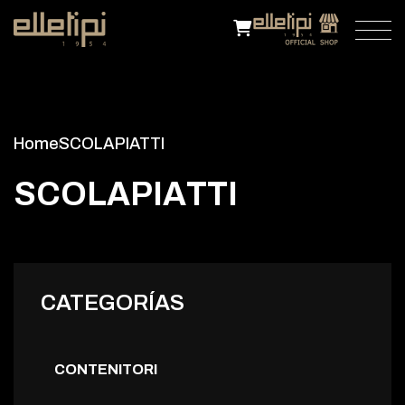
Home
SCOLAPIATTI
S
C
O
L
A
P
I
A
T
T
I
CATEGORÍAS
CONTENITORI