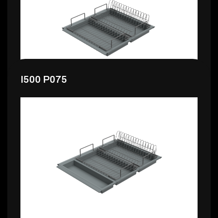
I500 P075
35,99 €
I500 P090