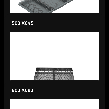
I500 X045
65,99 €
I500 X060