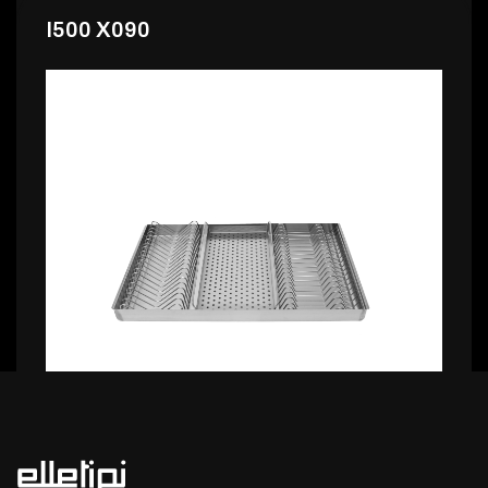
I500 X090
146,99 €