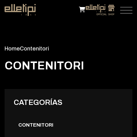
Home
Contenitori
C
O
N
T
E
N
I
T
O
R
I
CATEGORÍAS
CONTENITORI