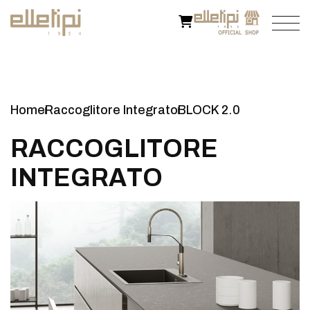
Home
Raccoglitore Integrato
BLOCK 2.0
R
A
C
C
O
G
L
I
T
O
R
E
I
N
T
E
G
R
A
T
O