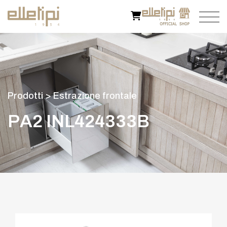
P
r
o
d
o
t
t
i
>
E
s
t
r
a
z
i
o
n
e
f
r
o
n
t
a
l
e
P
A
2
I
N
L
4
2
4
3
3
3
B