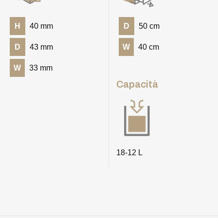
H
40 mm
D
50 cm
D
43 mm
W
40 cm
W
33 mm
Capacità
18-12 L