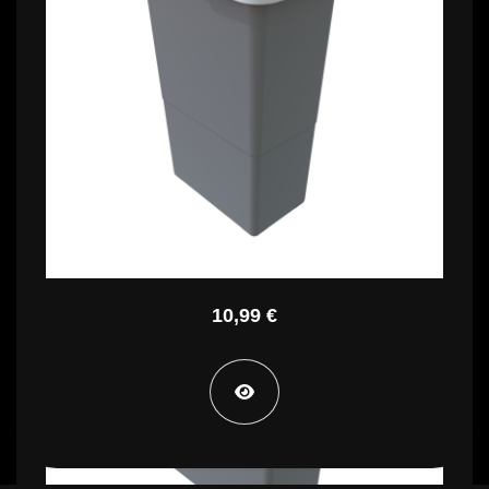
9,99 €
STA PT SS34
10,99 €