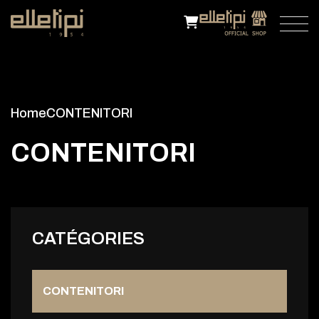
Home
CONTENITORI
C
O
N
T
E
N
I
T
O
R
I
CATÉGORIES
CONTENITORI