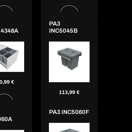
PA3
24348A
INC5045B
0,99 €
113,99 €
PA3 INC5060F
060A