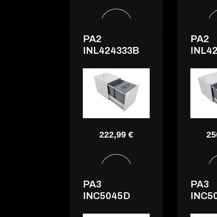
PA2
PA2
INL424333B
INL4
222,99 €
25
PA3
PA3
INC5045D
INC5