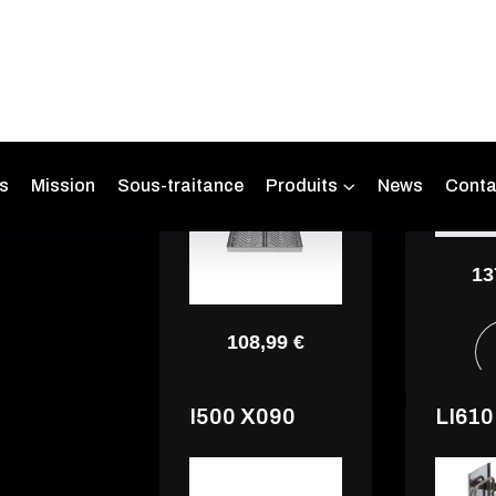
I500 X045
I500 
13
108,99 €
I500 X090
LI610