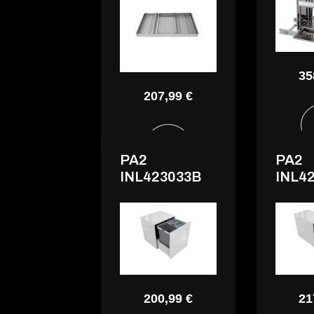
35
207,99 €
PA2
PA2
INL423033B
INL4
200,99 €
21