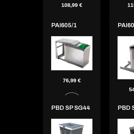
108,99 €
11
PAI605/1
PAI60
76,99 €
5
PBD SP SG44
PBD 