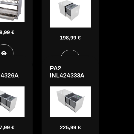
8,99 €
198,99 €
PA2
24326A
INL424333A
7,99 €
225,99 €