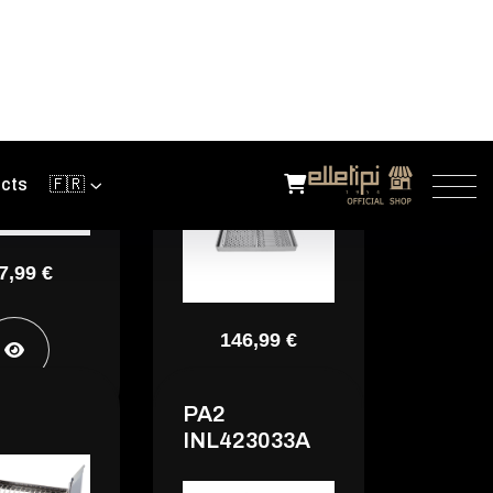
X060
I500 X075
7,99 €
146,99 €
PA2
INL423033A