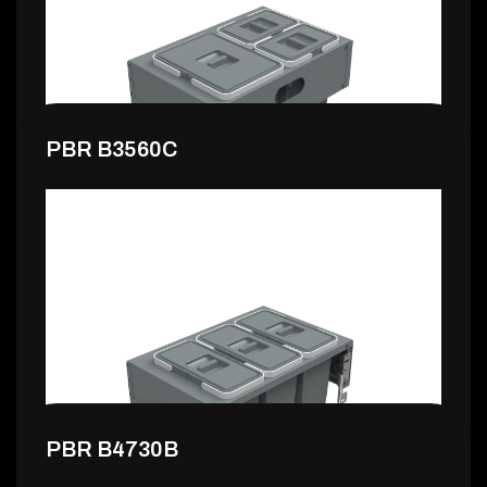
139,99 €
PBR B3560C
148,99 €
PBR B4730B