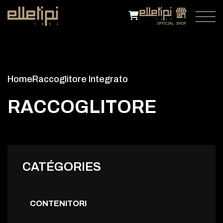
Home
Raccoglitore Integrato
R
A
C
C
O
G
L
I
T
O
R
E
I
N
T
E
G
R
A
T
O
CATÉGORIES
CONTENITORI