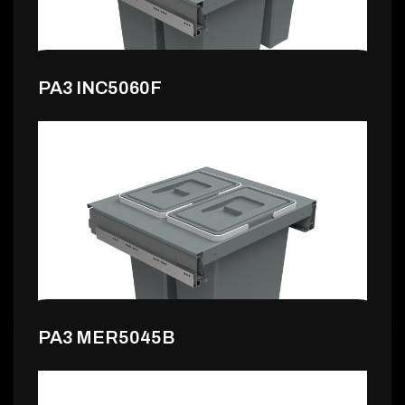
PA3 INC5060F
135,99 €
PA3 MER5045B