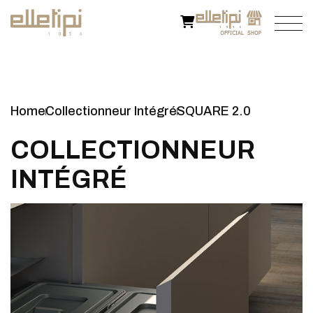
Home
Collectionneur Intégré
SQUARE 2.0
C
O
L
L
E
C
T
I
O
N
N
E
U
R
I
N
T
É
G
R
É