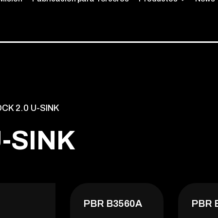
CK 2.0 U-SINK
U
-
S
I
N
K
PBR B3560A
PBR 